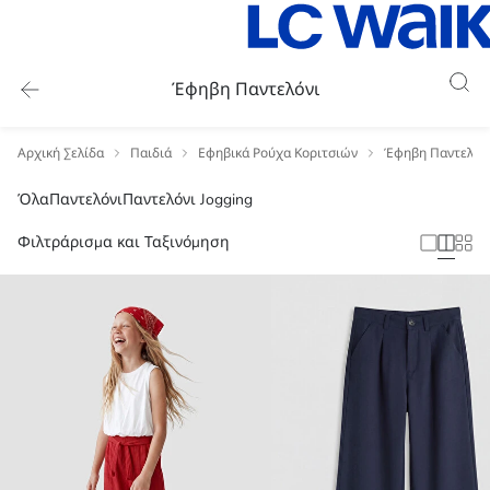
Έφηβη Παντελόνι
Αρχική Σελίδα
Παιδιά
Εφηβικά Ρούχα Κοριτσιών
Έφηβη Παντελόν
Όλα
Παντελόνι
Παντελόνι Jogging
Φιλτράρισμα και Ταξινόμηση