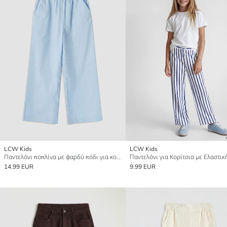
LCW Kids
LCW Kids
Παντελόνι ποπλίνα με φαρδύ πόδι για κορίτσια
Παντελόνι για Κορίτσια με Ελαστι
14.99 EUR
9.99 EUR