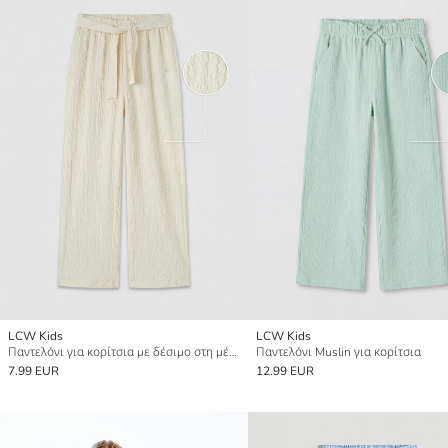
LCW Kids
LCW Kids
Παντελόνι για κορίτσια με δέσιμο στη μέση και υφή
Παντελόνι Muslin για κορίτσια
7.99 EUR
12.99 EUR