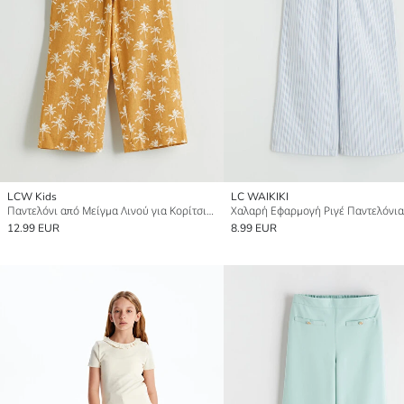
LCW Kids
LC WAIKIKI
Παντελόνι από Μείγμα Λινού για Κορίτσια με Ελαστική Μέση
12.99 EUR
8.99 EUR