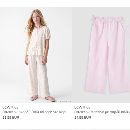
LCW Kids
LCW Kids
Παντελόνι Φαρδύ Πόδι Φλοράλ για Κορίτσια
11.99 EUR
14.99 EUR