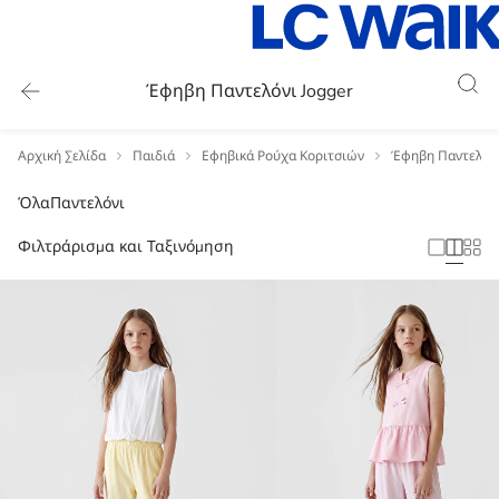
Έφηβη Παντελόνι Jogger
Αρχική Σελίδα
Παιδιά
Εφηβικά Ρούχα Κοριτσιών
Έφηβη Παντελόν
Όλα
Παντελόνι
Φιλτράρισμα και Ταξινόμηση