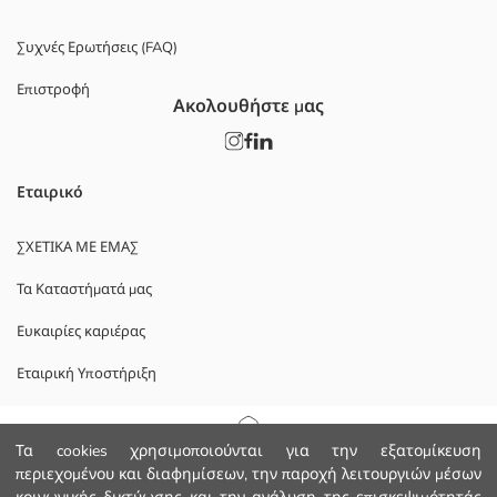
Συχνές Ερωτήσεις (FAQ)
Επιστροφή
Ακολουθήστε μας
Εταιρικό
ΣΧΕΤΙΚΑ ΜΕ ΕΜΑΣ
Τα Καταστήματά μας
Ευκαιρίες καριέρας
Εταιρική Υποστήριξη
ΠΟΛΙΤΙΚΕΣ
Αρχική Σελίδα
Τα cookies χρησιμοποιούνται για την εξατομίκευση
περιεχομένου και διαφημίσεων, την παροχή λειτουργιών μέσων
Πολιτική Απορρήτου και Ασφάλειας Δεδομένων
Κατηγορίες