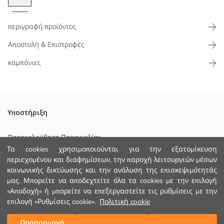
περιγραφή προϊόντος
Αποστολή & Επιστροφές
καμπάνιες
Μπορεί να χρησιμοποιηθεί εύκολα χάρη στον αυτόματο μηχανισμό
Υποστήριξη
ανοίγματός του Προσφέρει μακροχρόνια χρήση με την ανθεκτική
και αντιανεμική του δομή, ενώ ο θηκαρισμένος σχεδιασμός του
Παρακολούθηση Παραγγελίας
παρέχει ευκολία στη μεταφορά
Τα cookies χρησιμοποιούνται για την εξατομίκευση
Φόρμα Επικοινωνίας
Κυριο Υφασμα:
περιεχομένου και διαφημίσεων, την παροχή λειτουργιών μέσων
Χώρα προέλευσης:
κοινωνικής δικτύωσης και την ανάλυση της επισκεψιμότητάς
+30 2102201080
Πωλητής:
μας. Μπορείτε να αποδεχτείτε όλα τα cookies με την επιλογή
Υπο-μάρκα:
«Αποδοχή» ή μπορείτε να επεξεργαστείτε τις ρυθμίσεις με την
Φύλο:
επιλογή «Ρυθμίσεις cookie».
Πολιτική cookie
ΒΟΗΘΕΙΑ
Μοτίβο:
Προσαρμογή