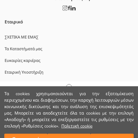
Εταιρικό
ΣΧΕΤΙΚΑ ΜΕ ΕΜΑΣ
Τα Καταστήματά μας
Ευκαιρίες καριέρας
Εταιρική Υποστήριξη
ΠΟΛΙΤΙΚΕΣ
Αρχική Σελίδα
Τα cookies χρησιμοποιούνται για την εξατομίκευση
περιεχομένου και διαφημίσεων, την παροχή λειτουργιών μέσων
Πολιτική Απορρήτου και Ασφάλειας Δεδομένων
κοινωνικής δικτύωσης και την ανάλυση της επισκεψιμότητάς
Κατηγορίες
μας. Μπορείτε να αποδεχτείτε όλα τα cookies με την επιλογή
Οροι χρήσης
«Αποδοχή» ή μπορείτε να επεξεργαστείτε τις ρυθμίσεις με την
Το Καλάθι μου
1
/
9
επιλογή «Ρυθμίσεις cookie».
Πολιτική cookie
Κατεβάστε την εφαρμογή μας.