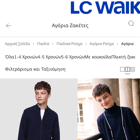
Αγόρια Ζακέτες
Αρχική Σελίδα
Παιδιά
Παιδικά Ρούχα
Αγόρια Ρούχα
Αγόρια Ζα
Όλα
1-4 Χρονών
4-5 Χρονών
5-6 Χρονών
Με κουκούλα
Πλεκτή ζακέτ
Φιλτράρισμα και Ταξινόμηση