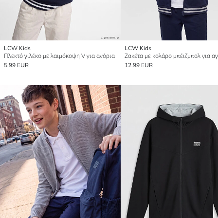
LCW Kids
LCW Kids
Πλεκτό γιλέκο με λαιμόκοψη V για αγόρια
Ζακέτα με κολάρο μπέιζμπολ για α
5.99 EUR
12.99 EUR