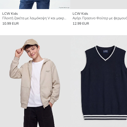
LCW Kids
LCW Kids
Πλεκτή ζακέτα με λαιμόκοψη V και μακρύ μανίκι για αγόρια
Αγόρι Πρασινο Φούτερ με φερμου
10.99 EUR
12.99 EUR