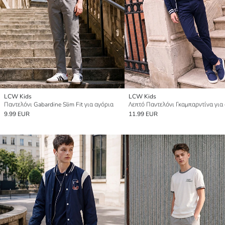
LCW Kids
LCW Kids
Παντελόνι Gabardine Slim Fit για αγόρια
Λεπτό Παντελόνι Γκαμπαρντίνα για
9.99 EUR
11.99 EUR