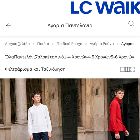
Αγόρια Παντελόνια
Αρχική Σελίδα
Παιδιά
Παιδικά Ρούχα
Αγόρια Ρούχα
Αγόρια Πα
Όλα
Παντελόνι
Σαλοπέτα
Λινό
1-4 Χρονών
4-5 Χρονών
5-6 Χρονών
Φιλτράρισμα και Ταξινόμηση