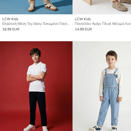
LCW Kids
LCW Kids
Ελαστική Μέση Toy Story Τυπωμένο Παντελόνι για αγόρια
Παντελόνι Αγόρι Πλισέ Μείγμα Λιν
16.99 EUR
14.99 EUR