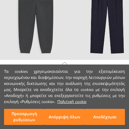
LCW Kids
LCW Kids
Αρχική Σελίδα
Τα cookies χρησιμοποιούνται για την εξατομίκευση
Παντελόνι Jogger για αγόρια
Κανονική Εφαρμογή Παντελόνι για
περιεχομένου και διαφημίσεων, την παροχή λειτουργιών μέσων
6.99 EUR
14.99 EUR
κοινωνικής δικτύωσης και την ανάλυση της επισκεψιμότητάς
Κατηγορίες
μας. Μπορείτε να αποδεχτείτε όλα τα cookies με την επιλογή
«Αποδοχή» ή μπορείτε να επεξεργαστείτε τις ρυθμίσεις με την
Το Καλάθι μου
1
/
100
επιλογή «Ρυθμίσεις cookie».
Πολιτική cookie
Προσαρμογή
Απόρριψη όλων
Αποδέχομαι
ρυθμίσεων