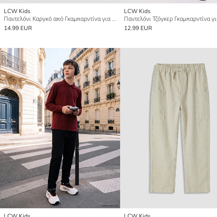
LCW Kids
LCW Kids
Παντελόνι Καργκό από Γκαμπαρντίνα για αγόρια
14.99 EUR
12.99 EUR
LCW Kids
LCW Kids