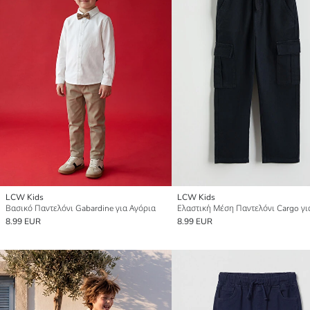
LCW Kids
LCW Kids
Βασικό Παντελόνι Gabardine για Αγόρια
8.99 EUR
8.99 EUR