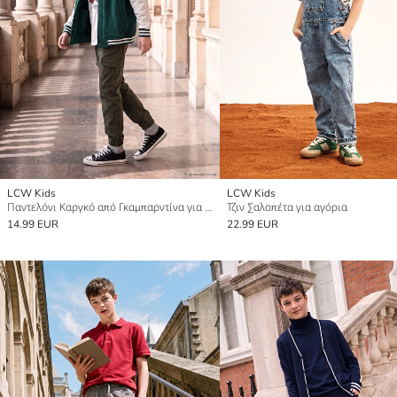
LCW Kids
LCW Kids
Παντελόνι Καργκό από Γκαμπαρντίνα για αγόρια
Τζιν Σαλοπέτα για αγόρια
14.99 EUR
22.99 EUR