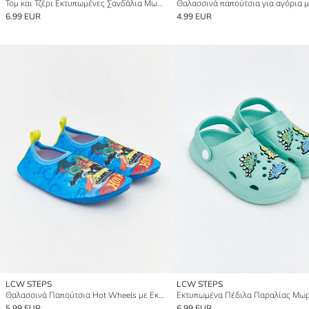
Τομ και Τζέρι Εκτυπωμένες Σανδάλια Μωρό Κορίτσι
6.99 EUR
4.99 EUR
LCW STEPS
LCW STEPS
Θαλασσινά Παπούτσια Hot Wheels με Εκτύπωση για αγόρια
5.99 EUR
6.99 EUR