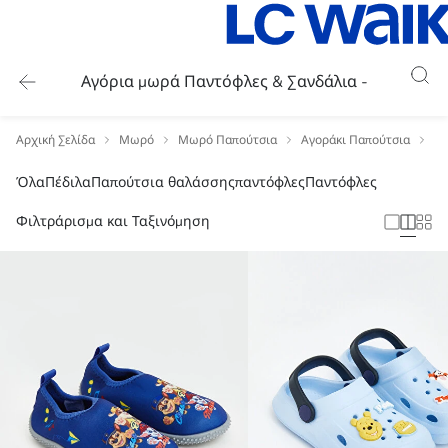
Αγόρια μωρά Παντόφλες & Σανδάλια -
Αρχική Σελίδα
Μωρό
Μωρό Παπούτσια
Αγοράκι Παπούτσια
Αγ
Όλα
Πέδιλα
Παπούτσια θαλάσσης
παντόφλες
Παντόφλες
Φιλτράρισμα και Ταξινόμηση