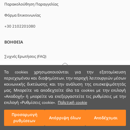
Παρακολούθηση Παραγγελίας
Φόρμα Επικοινωνίας
+30 2102201080
ΒΟΗΘΕΙΑ
Συχνές Ερωτήσεις (FAQ)
Επιστροφή
Ακολουθήστε μας
Αρχική Σελίδα
Τα cookies χρησιμοποιούνται για την εξατομίκευση
περιεχομένου και διαφημίσεων, την παροχή λειτουργιών μέσων
κοινωνικής δικτύωσης και την ανάλυση της επισκεψιμότητάς
Κατηγορίες
μας. Μπορείτε να αποδεχτείτε όλα τα cookies με την επιλογή
Εταιρικό
«Αποδοχή» ή μπορείτε να επεξεργαστείτε τις ρυθμίσεις με την
Το Καλάθι μου
1
/
63
επιλογή «Ρυθμίσεις cookie».
Πολιτική cookie
ΣΧΕΤΙΚΑ ΜΕ ΕΜΑΣ
Προσαρμογή
Απόρριψη όλων
Αποδέχομαι
Τα Καταστήματά μας
ρυθμίσεων