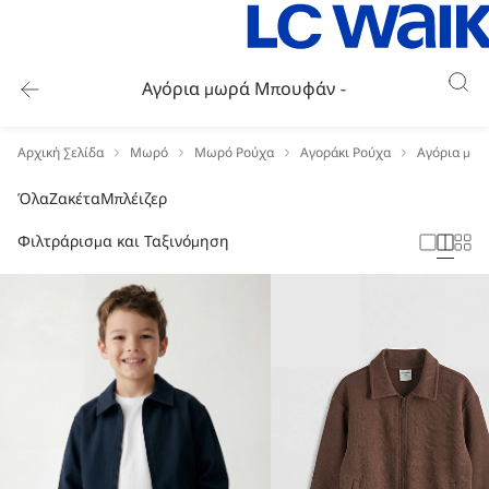
Αγόρια μωρά Μπουφάν -
Αρχική Σελίδα
Μωρό
Μωρό Ρούχα
Αγοράκι Ρούχα
Αγόρια μωρ
Όλα
Ζακέτα
Μπλέιζερ
Φιλτράρισμα και Ταξινόμηση