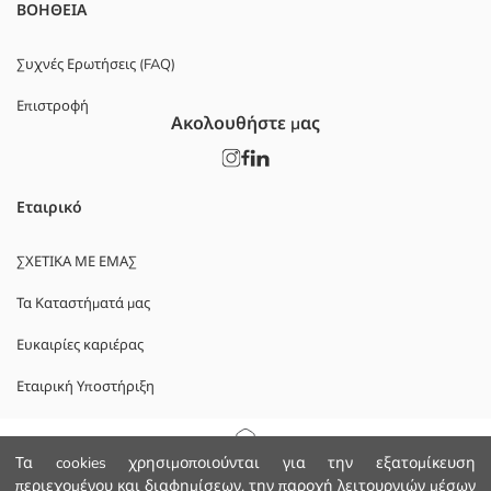
ΒΟΗΘΕΙΑ
Συχνές Ερωτήσεις (FAQ)
Επιστροφή
Ακολουθήστε μας
Εταιρικό
ΣΧΕΤΙΚΑ ΜΕ ΕΜΑΣ
Τα Καταστήματά μας
Ευκαιρίες καριέρας
Εταιρική Υποστήριξη
ΠΟΛΙΤΙΚΕΣ
Αρχική Σελίδα
Τα cookies χρησιμοποιούνται για την εξατομίκευση
περιεχομένου και διαφημίσεων, την παροχή λειτουργιών μέσων