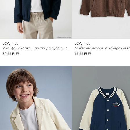
LCW Kids
LCW Kids
Μπουφάν από γκαμπαρντίν για αγόρια με φερμουάρ
Ζακέτα για αγόρια με κολάρο πουκ
32.99 EUR
19.99 EUR