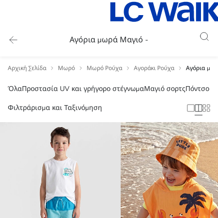
Αγόρια μωρά Μαγιό -
Αρχική Σελίδα
Μωρό
Μωρό Ρούχα
Αγοράκι Ρούχα
Αγόρια μωρ
Όλα
Προστασία UV και γρήγορο στέγνωμα
Μαγιό σορτς
Πόντσο π
Φιλτράρισμα και Ταξινόμηση