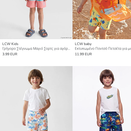
LCW Kids
LCW baby
Γρήγορο Στέγνωμα Μαγιό Σορτς για αγόρια Κολύμβησης
3.99 EUR
11.99 EUR