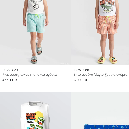
LCW Kids
LCW Kids
Ριγέ σορτς κολύμβησης για αγόρια
Εκτυπωμένο Μαγιό Σετ για αγόρια
4.99 EUR
6.99 EUR