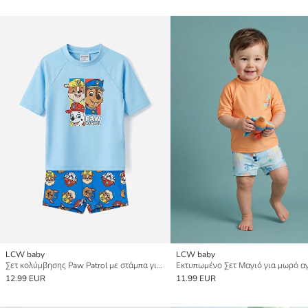
LCW baby
LCW baby
Σετ κολύμβησης Paw Patrol με στάμπα για μωρό αγόρι
Εκτυπωμένο Σετ Μαγιό για μωρό α
12.99 EUR
11.99 EUR