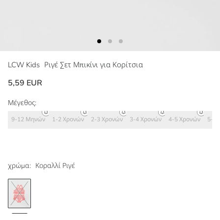
LCW Kids
Ριγέ Σετ Μπικίνι για Κορίτσια
5,59 EUR
Μέγεθος:
9-12 Μηνών
1-2 Χρονών
2-3 Χρονών
3-4 Χρονών
4-5 Χρονών
5-6 
χρώμα:
Κοραλλί Ριγέ