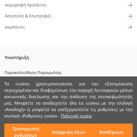
περιγραφή προϊόντος
Αποστολή & Επιστροφές
καμπάνιες
Σετ μπικίνι για κορίτσια με προστασία UV, ριγέ μοτίβο, με χιαστί
Υποστήριξη
τιράντες, με τοπ με βολάν και φιόγκο, και κάτω μέρος με βολάν.
Κυριο Υφασμα:
Παρακολούθηση Παραγγελίας
Φοδρα:
Τα cookies χρησιμοποιούνται για την εξατομίκευση
Φόρμα Επικοινωνίας
Χώρα προέλευσης:
περιεχομένου και διαφημίσεων, την παροχή λειτουργιών μέσων
Πωλητής:
+30 2102201080
κοινωνικής δικτύωσης και την ανάλυση της επισκεψιμότητάς
Υπο-μάρκα:
Φύλο:
μας. Μπορείτε να αποδεχτείτε όλα τα cookies με την επιλογή
Εφαρμογή:
«Αποδοχή» ή μπορείτε να επεξεργαστείτε τις ρυθμίσεις με την
ΒΟΗΘΕΙΑ
Χαρακτηριστικό Λειτουργίας:
επιλογή «Ρυθμίσεις cookie».
Πολιτική cookie
Γραμμή Μέσης:
Συχνές Ερωτήσεις (FAQ)
Προσαρμογή
Προσθήκη στο καλάθι
Απόρριψη όλων
Αποδέχομαι
ρυθμίσεων