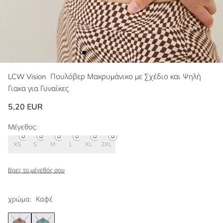
LCW Vision
Πουλόβερ Μακρυμάνικο με Σχέδιο και Ψηλή
Γιακα για Γυναίκες
5,20 EUR
Μέγεθος:
XS
S
M
L
XL
2XL
Βρες το μέγεθός σου
χρώμα:
Καφέ