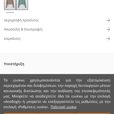
περιγραφή προϊόντος
Αποστολή & Επιστροφές
καμπάνιες
Ύφασμα με μείγμα βισκόζης
Υποστήριξη
Παρακολούθηση Παραγγελίας
Τα cookies χρησιμοποιούνται για την εξατομίκευση
περιεχομένου και διαφημίσεων, την παροχή λειτουργιών μέσων
Φόρμα Επικοινωνίας
Κυριο Υφασμα:
κοινωνικής δικτύωσης και την ανάλυση της επισκεψιμότητάς
Χώρα προέλευσης:
+30 2102201080
μας. Μπορείτε να αποδεχτείτε όλα τα cookies με την επιλογή
Πωλητής:
«Αποδοχή» ή μπορείτε να επεξεργαστείτε τις ρυθμίσεις με την
Υπο-μάρκα:
Φύλο:
επιλογή «Ρυθμίσεις cookie».
Πολιτική cookie
ΒΟΗΘΕΙΑ
Εφαρμογή: