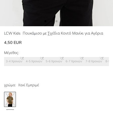
LCW Kids
Πουκάμισο με Σχέδια Κοντό Μανίκι για Αγόρια
4,50 EUR
Μέγεθος:
3-4 Χρονών
4-5 Χρονών
5-6 Χρονών
6-7 Χρονών
7-8 Χρονών
8-9 
χρώμα:
Χακί Εμπριμέ