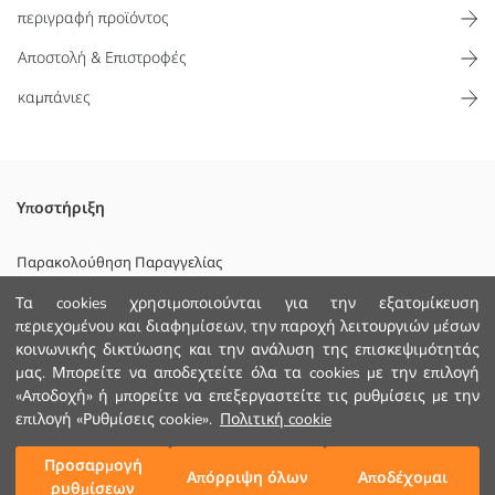
περιγραφή προϊόντος
Αποστολή & Επιστροφές
καμπάνιες
Πουκάμισο για αγόρια, που έχει μια ενεργητική και διασκεδαστική
Υποστήριξη
εμφάνιση με το σχέδιο με δεινόσαυρους, διαθέτει μία τσέπη στο
στήθος. Το μοντέλο πουκαμίσου, κατασκευασμένο από ύφασμα
Παρακολούθηση Παραγγελίας
100% βαμβάκι, προσφέρει άνετη χρήση χάρη στη διαπνέουσα και
που δεν προκαλεί εφίδρωση δομή του βαμβακιού.
Τα cookies χρησιμοποιούνται για την εξατομίκευση
Φόρμα Επικοινωνίας
περιεχομένου και διαφημίσεων, την παροχή λειτουργιών μέσων
Κυριο Υφασμα:
+30 2102201080
κοινωνικής δικτύωσης και την ανάλυση της επισκεψιμότητάς
Χώρα προέλευσης:
Πωλητής:
μας. Μπορείτε να αποδεχτείτε όλα τα cookies με την επιλογή
Υπο-μάρκα:
«Αποδοχή» ή μπορείτε να επεξεργαστείτε τις ρυθμίσεις με την
ΒΟΗΘΕΙΑ
Φύλο:
επιλογή «Ρυθμίσεις cookie».
Πολιτική cookie
Εφαρμογή:
Συχνές Ερωτήσεις (FAQ)
Προσαρμογή
Προσθήκη στο καλάθι
Απόρριψη όλων
Αποδέχομαι
ρυθμίσεων