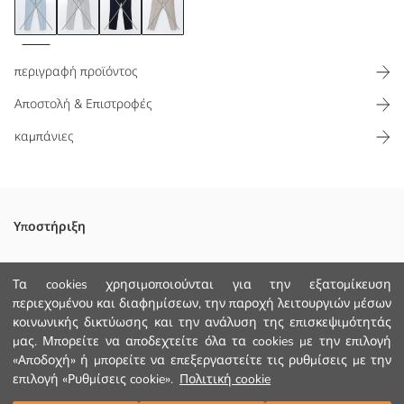
περιγραφή προϊόντος
Αποστολή & Επιστροφές
καμπάνιες
Κανονική εφαρμογή παντελόνι για άνδρες, κατασκευασμένο από
Υποστήριξη
ύφασμα μείγμα λινού που περιέχει υψηλή περιεκτικότητα σε
βαμβάκι. Κανονική μέση, ίσιο κόψιμο ποδιού και μία πιέτα
Παρακολούθηση Παραγγελίας
μπροστά.
Τα cookies χρησιμοποιούνται για την εξατομίκευση
περιεχομένου και διαφημίσεων, την παροχή λειτουργιών μέσων
Φόρμα Επικοινωνίας
κοινωνικής δικτύωσης και την ανάλυση της επισκεψιμότητάς
+30 2102201080
μας. Μπορείτε να αποδεχτείτε όλα τα cookies με την επιλογή
«Αποδοχή» ή μπορείτε να επεξεργαστείτε τις ρυθμίσεις με την
Κυριο Υφασμα:
Χώρα προέλευσης:
επιλογή «Ρυθμίσεις cookie».
Πολιτική cookie
ΒΟΗΘΕΙΑ
Πωλητής: