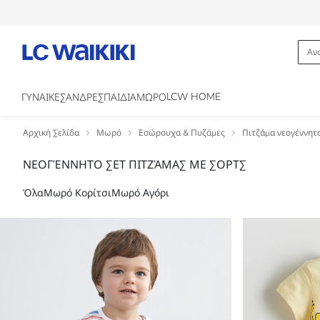
LCW HOME
ΓΥΝΑΙΚΕΣ
ΑΝΔΡΕΣ
ΠΑΙΔΙΑ
ΜΩΡΟ
Αρχική Σελίδα
Μωρό
Εσώρουχα & Πυζάμες
Πιτζάμα νεογέννητ
ΝΕΟΓΈΝΝΗΤΟ ΣΕΤ ΠΙΤΖΆΜΑΣ ΜΕ ΣΟΡΤΣ
Όλα
Μωρό Κορίτσι
Μωρό Αγόρι