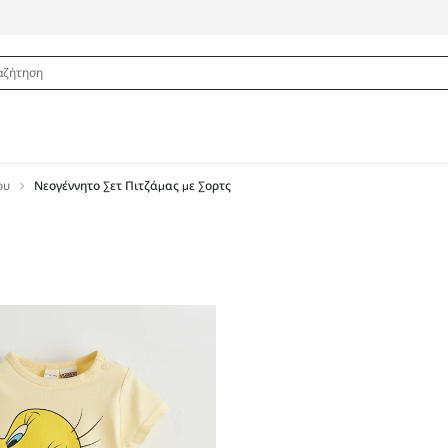
ου
Νεογέννητο Σετ Πιτζάμας με Σορτς