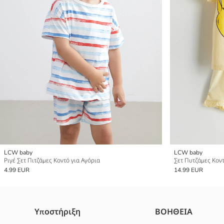
LCW baby
LCW baby
Ριγέ Σετ Πιτζάμες Κοντό για Αγόρια
Σετ Πυτζάμες Κοντ
4.99 EUR
14.99 EUR
Υποστήριξη
ΒΟΗΘΕΙΑ