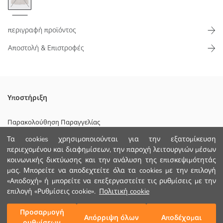
περιγραφή προϊόντος
Αποστολή & Επιστροφές
Με την απαλή, χνουδωτή εσωτερική υφή του, αυτό το φούτερ
Υποστήριξη
προσφέρει μια ζεστή και άνετη εμπειρία. Είναι σχεδιασμένο με
ριμπ μανσέτες και τελείωμα, ώστε να εφαρμόζει σφιχτά και να
Παρακολούθηση Παραγγελίας
αποτρέπει την είσοδο του αέρα. Προσφέρει επίσης πρακτική χρήση
με τη λεπτομέρεια της τσέπης καγκουρό.
Τα cookies χρησιμοποιούνται για την εξατομίκευση
Φόρμα Επικοινωνίας
περιεχομένου και διαφημίσεων, την παροχή λειτουργιών μέσων
κοινωνικής δικτύωσης και την ανάλυση της επισκεψιμότητάς
+30 2102201080
μας. Μπορείτε να αποδεχτείτε όλα τα cookies με την επιλογή
«Αποδοχή» ή μπορείτε να επεξεργαστείτε τις ρυθμίσεις με την
Κυριο Υφασμα:
ΒΟΗΘΕΙΑ
Φοδρα Κουκουλασ:
επιλογή «Ρυθμίσεις cookie».
Πολιτική cookie
Χώρα προέλευσης:
Πωλητής:
Συχνές Ερωτήσεις (FAQ)
Προσαρμογή
Προσθήκη στο καλάθι
Απόρριψη όλων
Αποδέχομαι
Υπο-μάρκα:
ρυθμίσεων