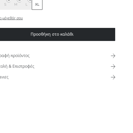
S
M
L
XL
ο μέγεθός σου
Προσθήκη στο καλάθι
ραφή προϊόντος
ολή & Επιστροφές
νιες