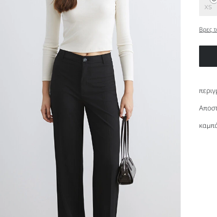
XS
Βρες τ
περιγ
Αποστ
καμπά