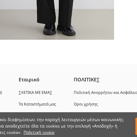
πό ύφασμα με ραβδώσεις Έχει κολλητή εφαρμογή στο σώμα
Εταιρικό
ΠΟΛΙΤΙΚΕΣ
Q)
ΣΧΕΤΙΚΑ ΜΕ ΕΜΑΣ
Πολιτική Απορρήτου και Ασφάλει
Τα Καταστήματά μας
Οροι χρήσης
Ευκαιρίες καριέρας
 και διαφημίσεων, την παροχή λειτουργιών μέσων κοινωνικής
α αποδεχτείτε όλα τα cookies με την επιλογή «Αποδοχή» ή
Εταιρική Υποστήριξη
ις cookie».
Πολιτική cookie