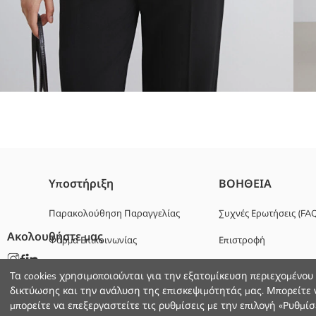
Κορμάκι για γυναίκες με λαιμόκοψη με εγκοπή είναι φτιαγμένο α
Υποστήριξη
ΒΟΗΘΕΙΑ
Παρακολούθηση Παραγγελίας
Συχνές Ερωτήσεις (FA
Ακολουθήστε μας
Φόρμα Επικοινωνίας
Επιστροφή
Κυριο Υφασμα:
Χώρα προέλευσης:
+30 2102201080
Πωλητής:
Τα cookies χρησιμοποιούνται για την εξατομίκευση περιεχομένου
Υπο-μάρκα:
δικτύωσης και την ανάλυση της επισκεψιμότητάς μας. Μπορείτε ν
Φύλο:
μπορείτε να επεξεργαστείτε τις ρυθμίσεις με την επιλογή «Ρυθμίσε
Χοντρό: