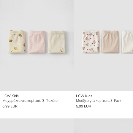
LCW Kids
LCW Kids
Μοχεράκια για κορίτσια 3-Πακέτο
Μπόξερ για κορίτσια 3-Pack
6.99 EUR
5.99 EUR