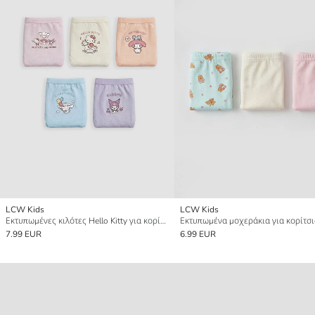
LCW Kids
LCW Kids
Εκτυπωμένες κιλότες Hello Kitty για κορίτσια 5 τεμαχίων
7.99 EUR
6.99 EUR