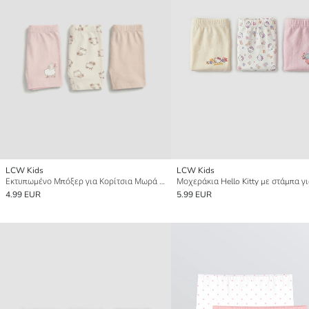
LCW Kids
LCW Kids
Εκτυπωμένο Μπόξερ για Κορίτσια Μωρά Τριπλή Συσκευασία
4.99 EUR
5.99 EUR