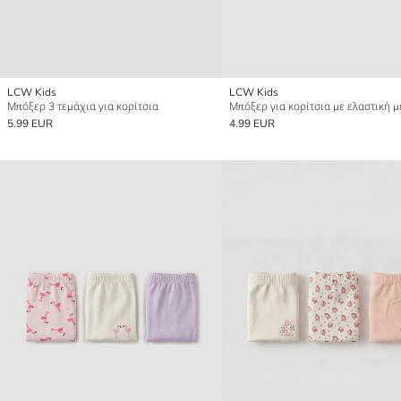
LCW Kids
LCW Kids
Μπόξερ 3 τεμάχια για κορίτσια
5.99 EUR
4.99 EUR