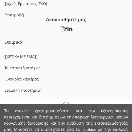
Συχνές Ερωτήσεις (FAQ)
Επιστροφή
Ακολουθήστε μας
Εταιρικό
ΣΧΕΤΙΚΑ ΜΕ ΕΜΑΣ
Τα Καταστήματά μας
Ευκαιρίες καριέρας
Εταιρική Υποστήριξη
ΠΟΛΙΤΙΚΕΣ
Αρχική Σελίδα
Τα cookies χρησιμοποιούνται για την εξατομίκευση
περιεχομένου και διαφημίσεων, την παροχή λειτουργιών μέσων
Πολιτική Απορρήτου και Ασφάλειας Δεδομένων
κοινωνικής δικτύωσης και την ανάλυση της επισκεψιμότητάς
Κατηγορίες
μας. Μπορείτε να αποδεχτείτε όλα τα cookies με την επιλογή