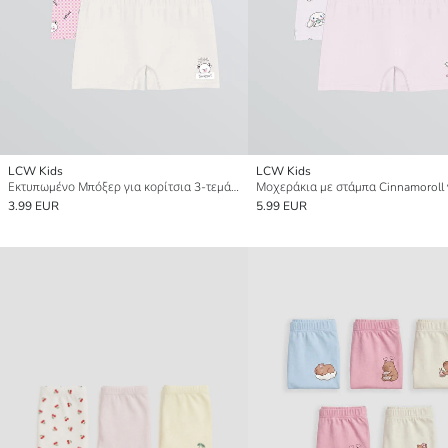
LCW Kids
LCW Kids
Εκτυπωμένο Μπόξερ για κορίτσια 3-τεμάχια
3.99 EUR
5.99 EUR