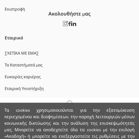
Επιστροφή
Ακολουθήστε μας
Εταιρικό
ΣΧΕΤΙΚΑ ΜΕ ΕΜΑΣ
Τα Καταστήματά μας
Ευκαιρίες καριέρας
Εταιρική Υποστήριξη
ΠΟΛΙΤΙΚΕΣ
Αρχική Σελίδα
Τα cookies χρησιμοποιούνται για την εξατομίκευση
περιεχομένου και διαφημίσεων, την παροχή λειτουργιών μέσων
Πολιτική Απορρήτου και Ασφάλειας Δεδομένων
κοινωνικής δικτύωσης και την ανάλυση της επισκεψιμότητάς
Κατηγορίες
μας. Μπορείτε να αποδεχτείτε όλα τα cookies με την επιλογή
Οροι χρήσης
«Αποδοχή» ή μπορείτε να επεξεργαστείτε τις ρυθμίσεις με την
Το Καλάθι μου