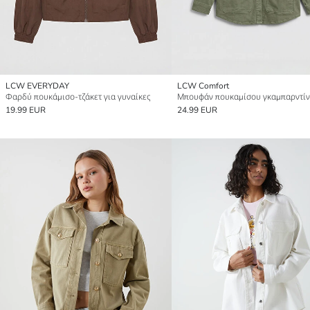
LCW EVERYDAY
LCW Comfort
Φαρδύ πουκάμισο-τζάκετ για γυναίκες
19.99 EUR
24.99 EUR