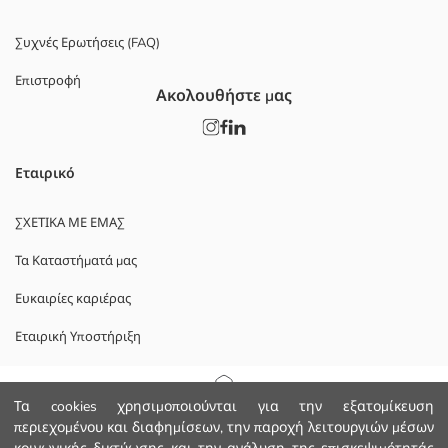
Συχνές Ερωτήσεις (FAQ)
Επιστροφή
Ακολουθήστε μας
Εταιρικό
ΣΧΕΤΙΚΑ ΜΕ ΕΜΑΣ
Τα Καταστήματά μας
Ευκαιρίες καριέρας
Εταιρική Υποστήριξη
ΠΟΛΙΤΙΚΕΣ
Αρχική Σελίδα
Τα cookies χρησιμοποιούνται για την εξατομίκευση
περιεχομένου και διαφημίσεων, την παροχή λειτουργιών μέσων
Πολιτική Απορρήτου και Ασφάλειας Δεδομένων
Κατηγορίες