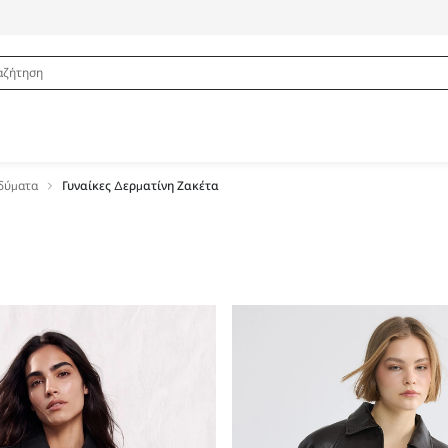
νδύματα
Γυναίκες Δερματίνη Ζακέτα