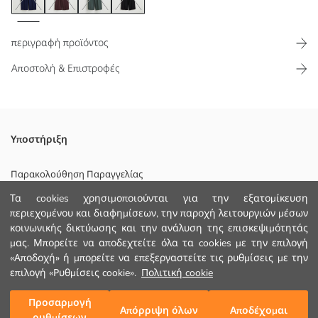
περιγραφή προϊόντος
Αποστολή & Επιστροφές
Τα παντελόνια για γυναίκες έχουν ελαστική μέση και ίσιο πόδι
Υποστήριξη
Υπάρχει λεπτομέρεια ραφής σε πλήρες μήκος στο μπροστινό μέρος
και πλαϊνές τσέπες
Παρακολούθηση Παραγγελίας
Τα cookies χρησιμοποιούνται για την εξατομίκευση
Φόρμα Επικοινωνίας
περιεχομένου και διαφημίσεων, την παροχή λειτουργιών μέσων
κοινωνικής δικτύωσης και την ανάλυση της επισκεψιμότητάς
+30 2102201080
Κυριο Υφασμα:
μας. Μπορείτε να αποδεχτείτε όλα τα cookies με την επιλογή
Χώρα προέλευσης:
«Αποδοχή» ή μπορείτε να επεξεργαστείτε τις ρυθμίσεις με την
Πωλητής:
ΒΟΗΘΕΙΑ
Υπο-μάρκα:
επιλογή «Ρυθμίσεις cookie».
Πολιτική cookie
Φύλο:
Εφαρμογή:
Συχνές Ερωτήσεις (FAQ)
Προσαρμογή
Προσθήκη στο καλάθι
Απόρριψη όλων
Αποδέχομαι
Ύφασμα:
ρυθμίσεων