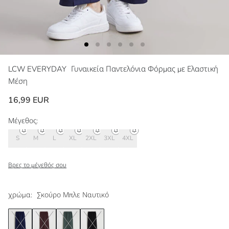
LCW EVERYDAY
Γυναικεία Παντελόνια Φόρμας με Ελαστική
Μέση
16,99 EUR
Μέγεθος:
S
M
L
XL
2XL
3XL
4XL
Βρες το μέγεθός σου
χρώμα:
Σκούρο Μπλε Ναυτικό