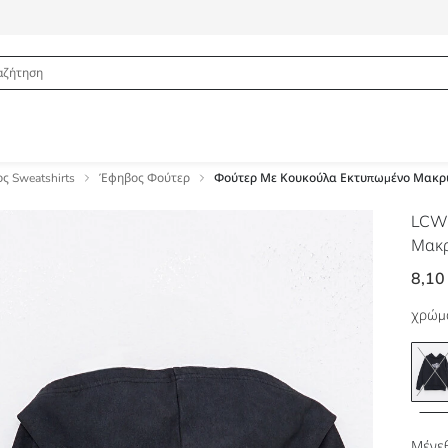
ς Sweatshirts
Έφηβος Φούτερ
Φούτερ Με Κουκούλα Εκτυπωμένο Μακρυ
LCW
Μακρ
8,10
χρώμ
Μέγεθ