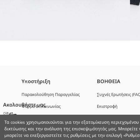
Ύφασμα φούτερ από μείγμα βαμβακιού
Υποστήριξη
ΒΟΗΘΕΙΑ
Ριμπ μανσέτες και στρίφωμα
Κυριο Υφασμα:
Παρακολούθηση Παραγγελίας
Συχνές Ερωτήσεις (FA
Χώρα προέλευσης:
Ακολουθήστε μας
Φόρμα Επικοινωνίας
Επιστροφή
Πωλητής:
Υπο-μάρκα:
+30 2102201080
Φύλο:
Τα cookies χρησιμοποιούνται για την εξατομίκευση περιεχομένου
Εφαρμογή:
δικτύωσης και την ανάλυση της επισκεψιμότητάς μας. Μπορείτε ν
Ύφασμα:
μπορείτε να επεξεργαστείτε τις ρυθμίσεις με την επιλογή «Ρυθμίσε
Χοντρό: