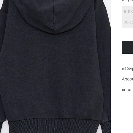
5-6 
10-1
περιγ
Αποστ
καμπά