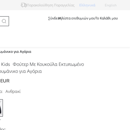
Ελληνικά
English
Παρακολούθηση Παραγγελίας
Σύνδεση
Η λίστα επιθυμιών μου
Το Καλάθι μου
μάνικο για Αγόρια
 Kids
Φούτερ Με Κουκούλα Εκτυπωμένο
υμάνικο για Αγόρια
 EUR
α:
Ανθρακί
ος: