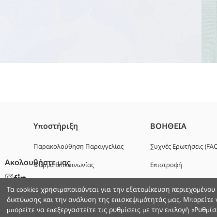
Σορτς από ύφασμα γκαμπαρντίνα έχουν ελαστική μέση και σχεδιασμ
Υποστήριξη
ΒΟΗΘΕΙΑ
Κυριο Υφασμα:
Χώρα προέλευσης:
Παρακολούθηση Παραγγελίας
Συχνές Ερωτήσεις (FA
Πωλητής:
Ακολουθήστε μας
Φόρμα Επικοινωνίας
Επιστροφή
Υπο-μάρκα:
Φύλο:
+30 2102201080
Εφαρμογή:
Τα cookies χρησιμοποιούνται για την εξατομίκευση περιεχομένου
Ύφασμα:
δικτύωσης και την ανάλυση της επισκεψιμότητάς μας. Μπορείτε ν
Γραμμή Μέσης:
μπορείτε να επεξεργαστείτε τις ρυθμίσεις με την επιλογή «Ρυθμίσε
Χοντρό: