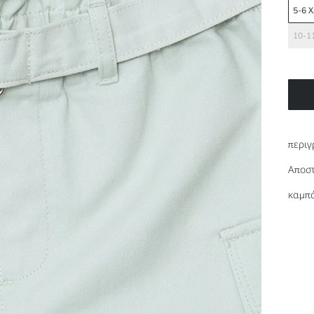
5-6 
10-1
περιγ
Αποστ
καμπά