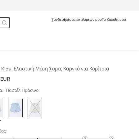
Ελληνικά
English
Παρακολούθηση Παραγγελίας
Σύνδεση
Η λίστα επιθυμιών μου
Το Καλάθι μου
 Kids
Ελαστική Μέση Σορτς Καργκό για Κορίτσια
 EUR
α:
Παστέλ Πράσινο
ος: