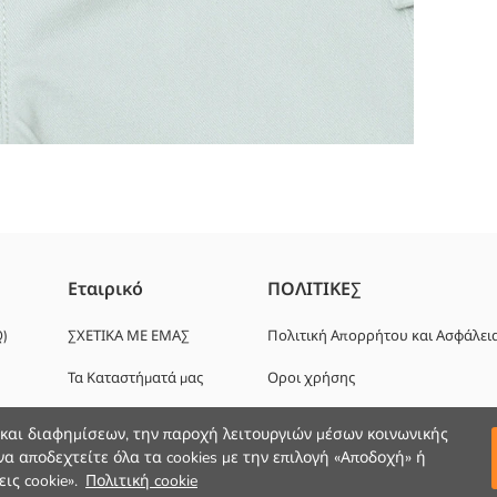
ό με ζώνη. Διαθέτουν τσέπες cargo στα πλάγια.
Εταιρικό
ΠΟΛΙΤΙΚΕΣ
Q)
ΣΧΕΤΙΚΑ ΜΕ ΕΜΑΣ
Πολιτική Απορρήτου και Ασφάλει
Τα Καταστήματά μας
Οροι χρήσης
Ευκαιρίες καριέρας
 και διαφημίσεων, την παροχή λειτουργιών μέσων κοινωνικής
α αποδεχτείτε όλα τα cookies με την επιλογή «Αποδοχή» ή
Εταιρική Υποστήριξη
ις cookie».
Πολιτική cookie