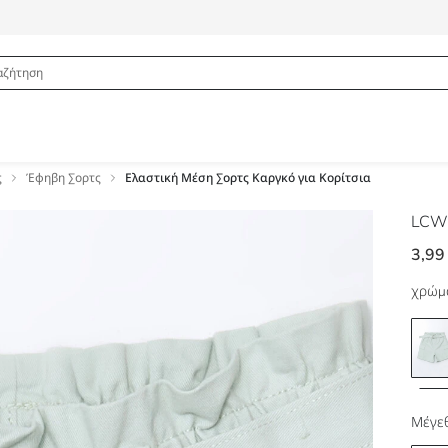
ς
Έφηβη Σορτς
Ελαστική Μέση Σορτς Καργκό για Κορίτσια
LCW
3,99
χρώμ
Μέγεθ