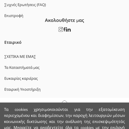
Συχνές Ερωτήσεις (FAQ)
Επιστροφή
Ακολουθήστε μας
Εταιρικό
ΣΧΕΤΙΚΑ ΜΕ ΕΜΑΣ
Τα Καταστήματά μας
Ευκαιρίες καριέρας
Εταιρική Υποστήριξη
ΠΟΛΙΤΙΚΕΣ
Αρχική Σελίδα
Τα cookies χρησιμοποιούνται για την εξατομίκευση
περιεχομένου και διαφημίσεων, την παροχή λειτουργιών μέσων
Πολιτική Απορρήτου και Ασφάλειας Δεδομένων
κοινωνικής δικτύωσης και την ανάλυση της επισκεψιμότητάς
Κατηγορίες
μας. Μπορείτε να αποδεχτείτε όλα τα cookies με την επιλογή