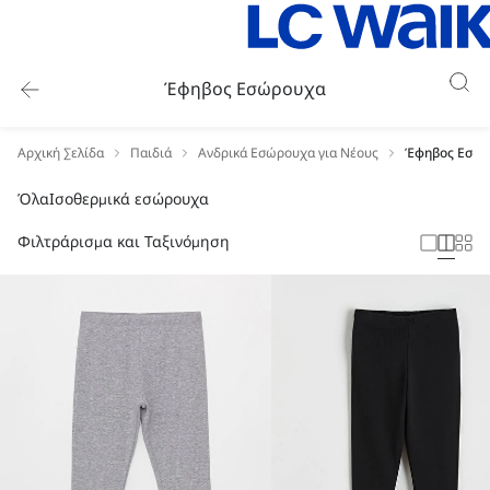
Έφηβος Εσώρουχα
Αρχική Σελίδα
Παιδιά
Ανδρικά Εσώρουχα για Νέους
Έφηβος Εσώ
Όλα
Ισοθερμικά εσώρουχα
Φιλτράρισμα και Ταξινόμηση