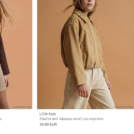
LCW Kids
α
Ζακέτα από ύφασμα σουέτ για κορίτσια
34.99 EUR