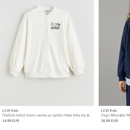
LCW Kids
LCW Kids
Παιδικό παλτό τύπου varsity με σχέδιο Hello Kitty και φίλους, για κορίτσια.
Παχύ Μπουφάν Μπέ
14.99 EUR
16.99 EUR