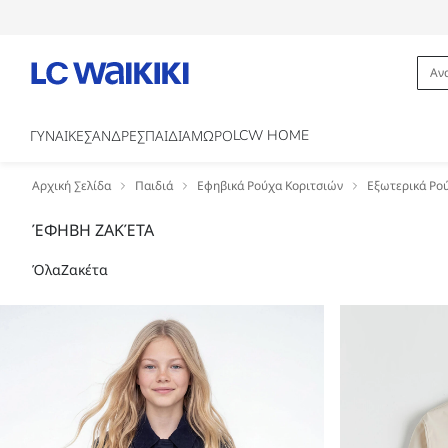
LCW HOME
ΓΥΝΑΙΚΕΣ
ΑΝΔΡΕΣ
ΠΑΙΔΙΑ
ΜΩΡΟ
Αρχική Σελίδα
Παιδιά
Εφηβικά Ρούχα Κοριτσιών
Εξωτερικά Ρο
ΈΦΗΒΗ ΖΑΚΈΤΑ
Όλα
Ζακέτα