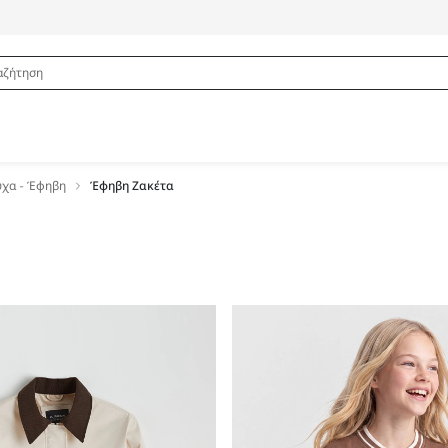
ύχα - Έφηβη
Έφηβη Ζακέτα