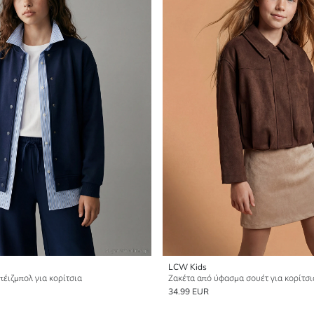
LCW Kids
ιζμπολ για κορίτσια
Ζακέτα από ύφασμα σουέτ για κορίτσι
34.99 EUR