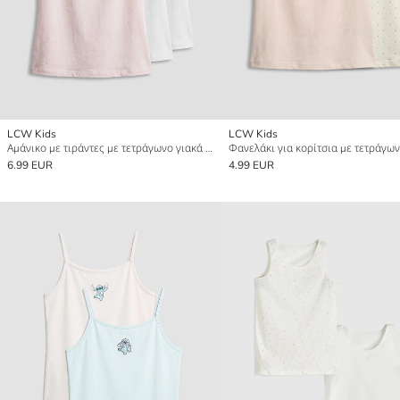
LCW Kids
LCW Kids
Αμάνικο με τιράντες με τετράγωνο γιακά για κορίτσια, συσκευασία 3 τεμαχίων
6.99 EUR
4.99 EUR