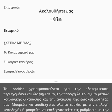
Επιστροφή
Ακολουθήστε μας
Εταιρικό
ΣΧΕΤΙΚΑ ΜΕ ΕΜΑΣ
Τα Καταστήματά μας
Ευκαιρίες καριέρας
Εταιρική Υποστήριξη
ΠΟΛΙΤΙΚΕΣ
Αρχική Σελίδα
Τα cookies χρησιμοποιούνται για την εξατομίκευση
περιεχομένου και διαφημίσεων, την παροχή λειτουργιών μέσων
Πολιτική Απορρήτου και Ασφάλειας Δεδομένων
κοινωνικής δικτύωσης και την ανάλυση της επισκεψιμότητάς
Κατηγορίες
μας. Μπορείτε να αποδεχτείτε όλα τα cookies με την επιλογή
Οροι χρήσης
«Αποδοχή» ή μπορείτε να επεξεργαστείτε τις ρυθμίσεις με την
Το Καλάθι μου