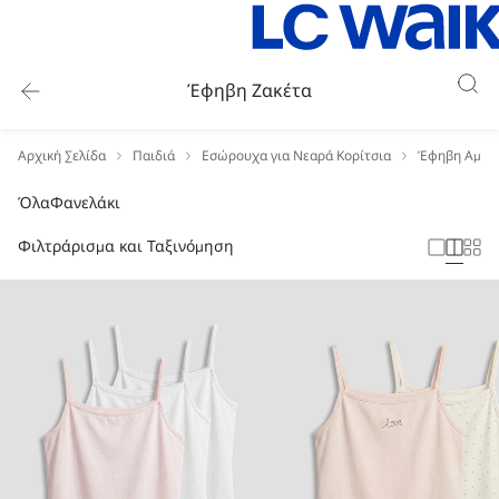
Έφηβη Ζακέτα
Αρχική Σελίδα
Παιδιά
Εσώρουχα για Νεαρά Κορίτσια
Έφηβη Αμάνι
Όλα
Φανελάκι
Φιλτράρισμα και Ταξινόμηση