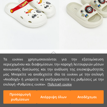
LCW STEPS
LCW STEPS
Αρχική Σελίδα
Τα cookies χρησιμοποιούνται για την εξατομίκευση
Hot Wheels Εκτυπωμένο σανδάλι για αγόρια παραλίας
περιεχομένου και διαφημίσεων, την παροχή λειτουργιών μέσων
8.99 EUR
7.99 EUR
κοινωνικής δικτύωσης και την ανάλυση της επισκεψιμότητάς
Κατηγορίες
μας. Μπορείτε να αποδεχτείτε όλα τα cookies με την επιλογή
«Αποδοχή» ή μπορείτε να επεξεργαστείτε τις ρυθμίσεις με την
Το Καλάθι μου
1
/
109
επιλογή «Ρυθμίσεις cookie».
Πολιτική cookie
Προσαρμογή
Απόρριψη όλων
Αποδέχομαι
ρυθμίσεων