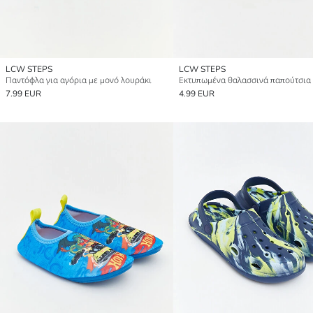
LCW STEPS
LCW STEPS
Παντόφλα για αγόρια με μονό λουράκι
7.99 EUR
4.99 EUR