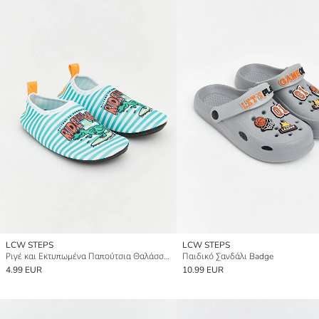
LCW STEPS
LCW STEPS
Ριγέ και Εκτυπωμένα Παπούτσια Θαλάσσης για αγόρια μωρά
Παιδικό Σανδάλι Badge
4.99 EUR
10.99 EUR