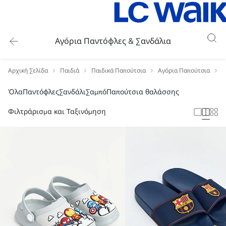
Αγόρια Παντόφλες & Σανδάλια
Αρχική Σελίδα
Παιδιά
Παιδικά Παπούτσια
Αγόρια Παπούτσια
Α
Όλα
Παντόφλες
Σανδάλι
Σαμπό
Παπούτσια θαλάσσης
Φιλτράρισμα και Ταξινόμηση