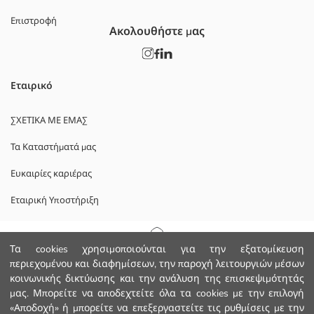
Επιστροφή
Ακολουθήστε μας
Εταιρικό
ΣΧΕΤΙΚΑ ΜΕ ΕΜΑΣ
Τα Καταστήματά μας
Ευκαιρίες καριέρας
Εταιρική Υποστήριξη
ΠΟΛΙΤΙΚΕΣ
Αρχική Σελίδα
Τα cookies χρησιμοποιούνται για την εξατομίκευση
περιεχομένου και διαφημίσεων, την παροχή λειτουργιών μέσων
Πολιτική Απορρήτου και Ασφάλειας Δεδομένων
κοινωνικής δικτύωσης και την ανάλυση της επισκεψιμότητάς
Κατηγορίες
μας. Μπορείτε να αποδεχτείτε όλα τα cookies με την επιλογή
Οροι χρήσης
«Αποδοχή» ή μπορείτε να επεξεργαστείτε τις ρυθμίσεις με την
Το Καλάθι μου