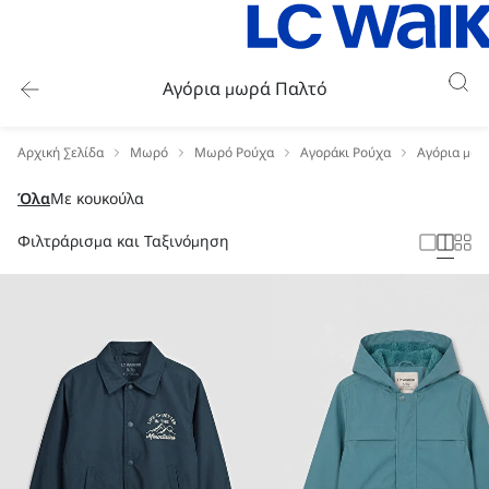
Αγόρια μωρά Παλτό
Αρχική Σελίδα
Μωρό
Μωρό Ρούχα
Αγοράκι Ρούχα
Αγόρια μωρ
Όλα
Με κουκούλα
Φιλτράρισμα και Ταξινόμηση