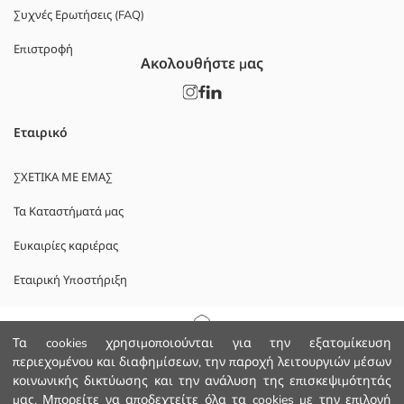
Συχνές Ερωτήσεις (FAQ)
Επιστροφή
Ακολουθήστε μας
Εταιρικό
ΣΧΕΤΙΚΑ ΜΕ ΕΜΑΣ
Τα Καταστήματά μας
Ευκαιρίες καριέρας
Εταιρική Υποστήριξη
ΠΟΛΙΤΙΚΕΣ
Αρχική Σελίδα
Τα cookies χρησιμοποιούνται για την εξατομίκευση
περιεχομένου και διαφημίσεων, την παροχή λειτουργιών μέσων
Πολιτική Απορρήτου και Ασφάλειας Δεδομένων
κοινωνικής δικτύωσης και την ανάλυση της επισκεψιμότητάς
Κατηγορίες
μας. Μπορείτε να αποδεχτείτε όλα τα cookies με την επιλογή