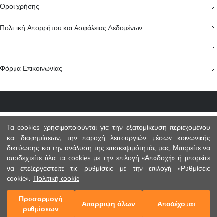
Οροι χρήσης
Πολιτική Απορρήτου και Ασφάλειας Δεδομένων
Φόρμα Επικοινωνίας
Τα cookies χρησιμοποιούνται για την εξατομίκευση περιεχομένου
και διαφημίσεων, την παροχή λειτουργιών μέσων κοινωνικής
δικτύωσης και την ανάλυση της επισκεψιμότητάς μας. Μπορείτε να
Customer Service
αποδεχτείτε όλα τα cookies με την επιλογή «Αποδοχή» ή μπορείτε
LC WAIKIKI RETAIL RO SRL
να επεξεργαστείτε τις ρυθμίσεις με την επιλογή «Ρυθμίσεις
cookie».
Πολιτική cookie
Bdul Timisoara Nr.26Z, 11th Floor Bucuresti, Sect. 6, 061331 Romania
+30 2102201080
Προσαρμογή
Απόρριψη όλων
Αποδέχομαι
ρυθμίσεων
greece@lcwaikiki.info