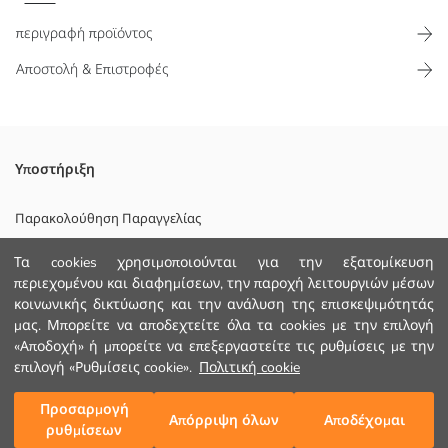
περιγραφή προϊόντος
Αποστολή & Επιστροφές
Η σχολική τσάντα για κορίτσια έχει κύρια θήκη με φερμουάρ και
Υποστήριξη
πολλές τσέπες Έχει ρυθμιζόμενους ιμάντες ώμου και χειρολαβή Στο
μπροστινό μέρος είναι εκτυπωμένη
Παρακολούθηση Παραγγελίας
Κυριο Υφασμα:
Φόρμα Επικοινωνίας
Φοδρα:
Τα cookies χρησιμοποιούνται για την εξατομίκευση
Χώρα προέλευσης:
περιεχομένου και διαφημίσεων, την παροχή λειτουργιών μέσων
+30 2102201080
Πωλητής:
κοινωνικής δικτύωσης και την ανάλυση της επισκεψιμότητάς
Υπο-μάρκα:
μας. Μπορείτε να αποδεχτείτε όλα τα cookies με την επιλογή
Φύλο:
«Αποδοχή» ή μπορείτε να επεξεργαστείτε τις ρυθμίσεις με την
ΒΟΗΘΕΙΑ
Ύφασμα:
επιλογή «Ρυθμίσεις cookie».
Πολιτική cookie
Μοτίβο:
Με Αδεια:
Συχνές Ερωτήσεις (FAQ)
Προσαρμογή
Προσθήκη στο καλάθι
Προϊόν Διάστασης:
Απόρριψη όλων
Αποδέχομαι
ρυθμίσεων
Επιστροφή