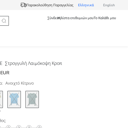
Ελληνικά
English
Παρακολούθηση Παραγγελίας
Σύνδεση
Η λίστα επιθυμιών μου
Το Καλάθι μου
DE
Στρογγυλή Λαιμόκοψη Κροπ
 EUR
α:
Ανοιχτό Κίτρινο
ος: