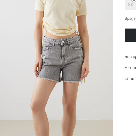
XS
Βρες τ
περιγ
Αποστ
καμπά