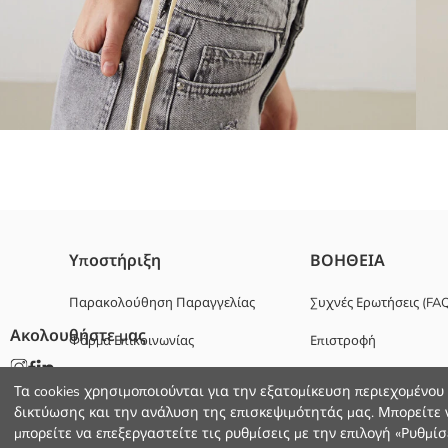
Κοντό τοπ με κοντά μανίκια και ρυθμιζόμενο κορδόνι, κατασκευασ
Υποστήριξη
ΒΟΗΘΕΙΑ
Παρακολούθηση Παραγγελίας
Συχνές Ερωτήσεις (FA
Ακολουθήστε μας
Φόρμα Επικοινωνίας
Επιστροφή
Κυριο Υφασμα:
Χώρα προέλευσης:
+30 2102201080
Πωλητής:
Τα cookies χρησιμοποιούνται για την εξατομίκευση περιεχομένου
Υπο-μάρκα:
δικτύωσης και την ανάλυση της επισκεψιμότητάς μας. Μπορείτε ν
Φύλο:
μπορείτε να επεξεργαστείτε τις ρυθμίσεις με την επιλογή «Ρυθμίσε
Εφαρμογή: