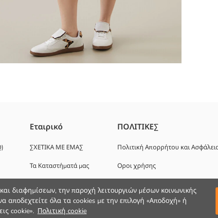
μένο από ύφασμα 100% βαμβάκι.
Εταιρικό
ΠΟΛΙΤΙΚΕΣ
Q)
ΣΧΕΤΙΚΑ ΜΕ ΕΜΑΣ
Πολιτική Απορρήτου και Ασφάλει
Τα Καταστήματά μας
Οροι χρήσης
Ευκαιρίες καριέρας
 και διαφημίσεων, την παροχή λειτουργιών μέσων κοινωνικής
α αποδεχτείτε όλα τα cookies με την επιλογή «Αποδοχή» ή
Εταιρική Υποστήριξη
ις cookie».
Πολιτική cookie