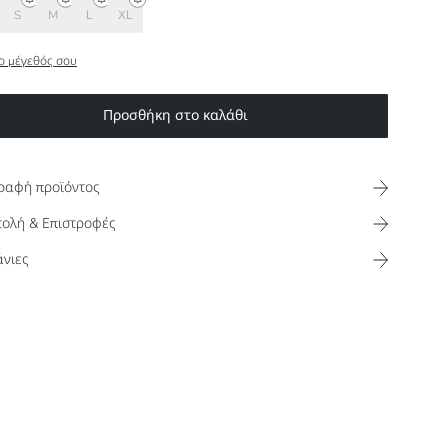
S
M
L
XL
ο μέγεθός σου
Προσθήκη στο καλάθι
ραφή προϊόντος
ολή & Επιστροφές
νιες