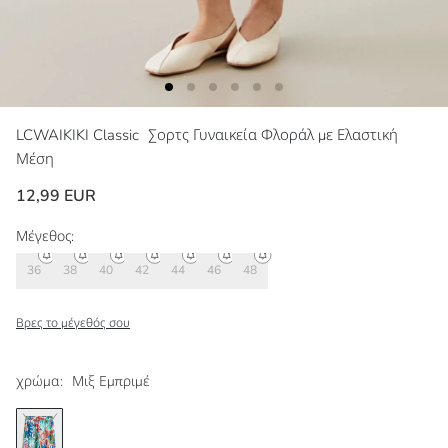
LCWAIKIKI Classic
Σορτς Γυναικεία Φλοράλ με Ελαστική
Μέση
12,99 EUR
Μέγεθος:
36
38
40
42
44
46
48
Βρες το μέγεθός σου
χρώμα:
Μιξ Εμπριμέ