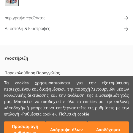
περιγραφή προϊόντος
Αποστολή & Επιστροφές
Σορτς για γυναίκες με τροπικό μοτίβο φύλλων· ελαστική μέση,
Υποστήριξη
σούρες και κορδόνι, με πλαϊνές τσέπες.
Παρακολούθηση Παραγγελίας
Τα cookies χρησιμοποιούνται για την εξατομίκευση
Φόρμα Επικοινωνίας
περιεχομένου και διαφημίσεων, την παροχή λειτουργιών μέσων
Κυριο Υφασμα:
κοινωνικής δικτύωσης και την ανάλυση της επισκεψιμότητάς
+30 2102201080
Χώρα προέλευσης:
μας. Μπορείτε να αποδεχτείτε όλα τα cookies με την επιλογή
Πωλητής:
«Αποδοχή» ή μπορείτε να επεξεργαστείτε τις ρυθμίσεις με την
Υπο-μάρκα:
ΒΟΗΘΕΙΑ
Φύλο:
επιλογή «Ρυθμίσεις cookie».
Πολιτική cookie
Εφαρμογή:
Γραμμή Μέσης:
Συχνές Ερωτήσεις (FAQ)
Προσαρμογή
Προσθήκη στο καλάθι
Απόρριψη όλων
Αποδέχομαι
Μήκος:
ρυθμίσεων