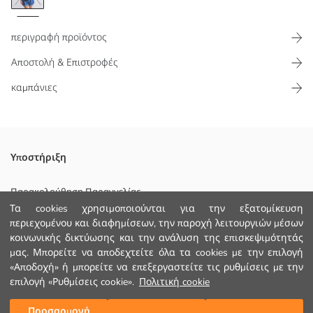
περιγραφή προϊόντος
Αποστολή & Επιστροφές
καμπάνιες
Σετ πιτζάμες για γυναίκες, κατασκευασμένο από χτενισμένο
Υποστήριξη
βαμβακερό ύφασμα, αποτελείται από μπλουζάκι με στρογγυλή
λαιμόκοψη και κοντά μανίκια με στάμπα και σορτς με καρό μοτίβο
Παρακολούθηση Παραγγελίας
και γυρισμένα τελειώματα
Τα cookies χρησιμοποιούνται για την εξατομίκευση
Φόρμα Επικοινωνίας
περιεχομένου και διαφημίσεων, την παροχή λειτουργιών μέσων
κοινωνικής δικτύωσης και την ανάλυση της επισκεψιμότητάς
+30 2102201080
μας. Μπορείτε να αποδεχτείτε όλα τα cookies με την επιλογή
Κυριο Υφασμα Σορτς:
«Αποδοχή» ή μπορείτε να επεξεργαστείτε τις ρυθμίσεις με την
Κυριο Υφασμα Τ-Σερτ:
επιλογή «Ρυθμίσεις cookie».
Πολιτική cookie
ΒΟΗΘΕΙΑ
Χώρα προέλευσης:
Πωλητής:
Προσαρμογή