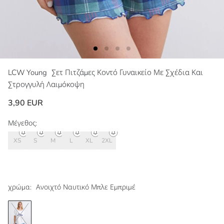
LCW Young
Σετ Πιτζάμες Κοντό Γυναικείο Με Σχέδια Και
Στρογγυλή Λαιμόκοψη
3,90 EUR
Μέγεθος:
XS
S
M
L
XL
2XL
χρώμα:
Ανοιχτό Ναυτικό Μπλε Εμπριμέ