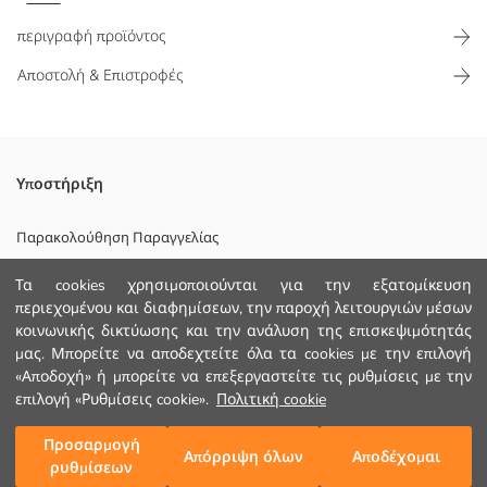
περιγραφή προϊόντος
Αποστολή & Επιστροφές
Πορτοφόλι για κορίτσια έχει κλείσιμο με φερμουάρ και μία ενιαία
Υποστήριξη
θήκη
Επενδυση:
Παρακολούθηση Παραγγελίας
Κυριο Υφασμα:
Φόρμα Επικοινωνίας
Φοδρα:
Τα cookies χρησιμοποιούνται για την εξατομίκευση
Χώρα προέλευσης:
περιεχομένου και διαφημίσεων, την παροχή λειτουργιών μέσων
+30 2102201080
Πωλητής:
κοινωνικής δικτύωσης και την ανάλυση της επισκεψιμότητάς
Υπο-μάρκα:
μας. Μπορείτε να αποδεχτείτε όλα τα cookies με την επιλογή
Φύλο:
«Αποδοχή» ή μπορείτε να επεξεργαστείτε τις ρυθμίσεις με την
ΒΟΗΘΕΙΑ
Ύφασμα:
επιλογή «Ρυθμίσεις cookie».
Πολιτική cookie
Μοτίβο:
Με Αδεια:
Συχνές Ερωτήσεις (FAQ)
Προσαρμογή
Προσθήκη στο καλάθι
Χοντρό:
Απόρριψη όλων
Αποδέχομαι
ρυθμίσεων
Επιστροφή