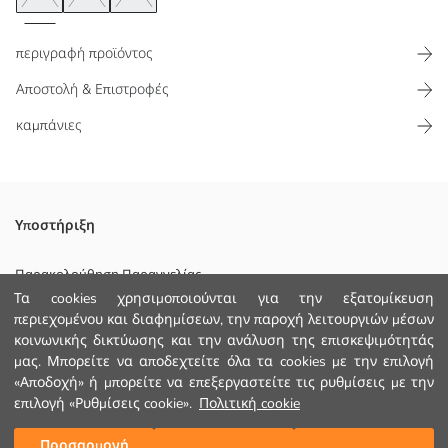
περιγραφή προϊόντος
Αποστολή & Επιστροφές
καμπάνιες
Μπικίνι τοπ για γυναίκες με στρογγυλή λαιμόκοψη, διαθέτει λεπτές
Υποστήριξη
τιράντες που σταυρώνουν στην πλάτη και είναι μοντέλο που
φοριέται σαν μπλούζα
Παρακολούθηση Παραγγελίας
Κυριο Υφασμα:
Τα cookies χρησιμοποιούνται για την εξατομίκευση
Φόρμα Επικοινωνίας
Φοδρα:
περιεχομένου και διαφημίσεων, την παροχή λειτουργιών μέσων
Χώρα προέλευσης:
κοινωνικής δικτύωσης και την ανάλυση της επισκεψιμότητάς
+30 2102201080
Πωλητής:
μας. Μπορείτε να αποδεχτείτε όλα τα cookies με την επιλογή
Υπο-μάρκα:
«Αποδοχή» ή μπορείτε να επεξεργαστείτε τις ρυθμίσεις με την
Φύλο:
επιλογή «Ρυθμίσεις cookie».
Πολιτική cookie
ΒΟΗΘΕΙΑ
Εφαρμογή:
Επένδυση:
Προσαρμογή