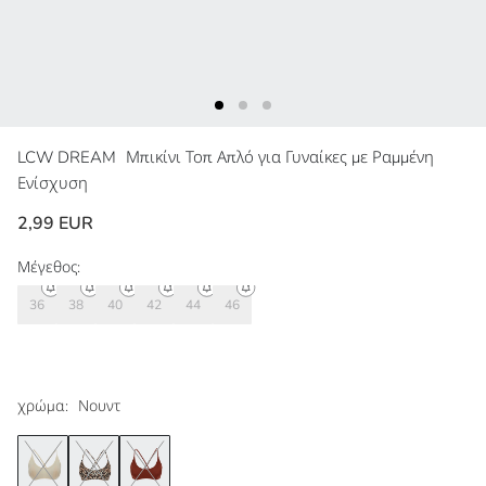
LCW DREAM
Μπικίνι Τοπ Απλό για Γυναίκες με Ραμμένη
Ενίσχυση
2,99 EUR
Μέγεθος:
36
38
40
42
44
46
χρώμα:
Νουντ