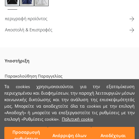
περιγραφή προϊόντος
Αποστολή & Επιστροφές
Γιακάς που στέκεται όρθιος, φουσκωτό καπιτονέ γιλέκο για άνδρες,
Υποστήριξη
είναι αμάνικο και έχει κλείσιμο με φερμουάρ μπροστά Διαθέτει
πλαϊνές τσέπες
Παρακολούθηση Παραγγελίας
Τα cookies χρησιμοποιούνται για την εξατομίκευση
Φόρμα Επικοινωνίας
περιεχομένου και διαφημίσεων, την παροχή λειτουργιών μέσων
κοινωνικής δικτύωσης και την ανάλυση της επισκεψιμότητάς
+30 2102201080
Κυριο Υφασμα:
μας. Μπορείτε να αποδεχτείτε όλα τα cookies με την επιλογή
Πληρωση:
«Αποδοχή» ή μπορείτε να επεξεργαστείτε τις ρυθμίσεις με την
Φοδρα:
ΒΟΗΘΕΙΑ
Χώρα προέλευσης:
επιλογή «Ρυθμίσεις cookie».
Πολιτική cookie
Πωλητής:
Υπο-μάρκα:
Συχνές Ερωτήσεις (FAQ)
Προσαρμογή
Προσθήκη στο καλάθι
Απόρριψη όλων
Αποδέχομαι
Φύλο:
ρυθμίσεων