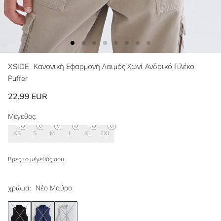
XSIDE
Κανονική Εφαρμογή Λαιμός Χωνί Ανδρικό Γιλέκο
Puffer
22,99 EUR
Μέγεθος:
XS
S
M
L
XL
2XL
Βρες το μέγεθός σου
χρώμα:
Νέο Μαύρο