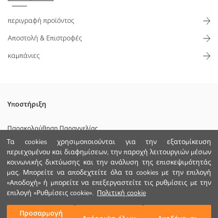
περιγραφή προϊόντος
Αποστολή & Επιστροφές
καμπάνιες
Ο σχεδιασμός με κουκούλα και το κλείσιμο με φερμουάρ
Υποστήριξη
προσφέρουν επιπλέον προστασία σε κρύο καιρό. Οι τσέπες με
φερμουάρ είναι επίσης μια χρήσιμη λεπτομέρεια και ιδανικές για
Παρακολούθηση Παραγγελίας
την αποθήκευση των προσωπικών σας αντικειμένων.
Τα cookies χρησιμοποιούνται για την εξατομίκευση
Φόρμα Επικοινωνίας
περιεχομένου και διαφημίσεων, την παροχή λειτουργιών μέσων
κοινωνικής δικτύωσης και την ανάλυση της επισκεψιμότητάς
+30 2102201080
μας. Μπορείτε να αποδεχτείτε όλα τα cookies με την επιλογή
Κυριο Υφασμα:
«Αποδοχή» ή μπορείτε να επεξεργαστείτε τις ρυθμίσεις με την
Πληρωση:
ΒΟΗΘΕΙΑ
επιλογή «Ρυθμίσεις cookie».
Πολιτική cookie
Φοδρα:
Χώρα προέλευσης:
Προσαρμογή
Προσθήκη στο καλάθι
Πωλητής:
Συχνές Ερωτήσεις (FAQ)