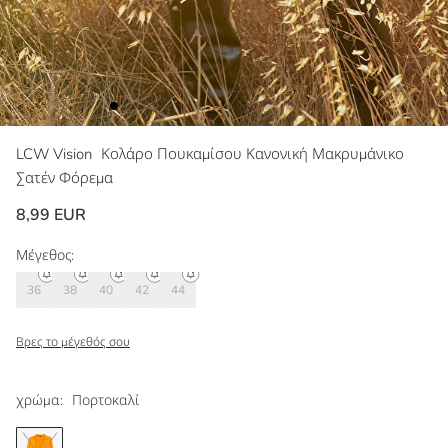
LCW Vision
Κολάρο Πουκαμίσου Κανονική Μακρυμάνικο
Σατέν Φόρεμα
8,99 EUR
Μέγεθος:
36
38
40
42
44
Βρες το μέγεθός σου
χρώμα:
Πορτοκαλί