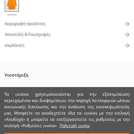
περιγραφή προϊόντος
Αποστολή & Επιστροφές
καμπάνιες
Φόρεμα για γυναίκες με γιακά πουκαμίσου και κρουαζέ κόψιμο,
Υποστήριξη
κατασκευασμένο από σατέν ύφασμα. Διαθέτει μακριά μανίκια με
μανσέτες και σούρα στη μέση.
Παρακολούθηση Παραγγελίας
Τα cookies χρησιμοποιούνται για την εξατομίκευση
περιεχομένου και διαφημίσεων, την παροχή λειτουργιών μέσων
Φόρμα Επικοινωνίας
κοινωνικής δικτύωσης και την ανάλυση της επισκεψιμότητάς
+30 2102201080
μας. Μπορείτε να αποδεχτείτε όλα τα cookies με την επιλογή
Κυριο Υφασμα:
«Αποδοχή» ή μπορείτε να επεξεργαστείτε τις ρυθμίσεις με την
Χώρα προέλευσης:
Πωλητής:
επιλογή «Ρυθμίσεις cookie».
Πολιτική cookie
ΒΟΗΘΕΙΑ
Υπο-μάρκα: