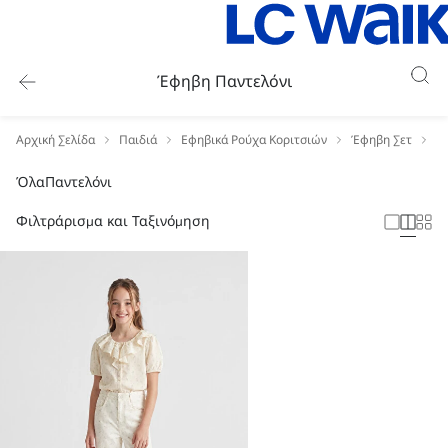
Έφηβη Παντελόνι
Αρχική Σελίδα
Παιδιά
Εφηβικά Ρούχα Κοριτσιών
Έφηβη Σετ
Έ
Όλα
Παντελόνι
Φιλτράρισμα και Ταξινόμηση