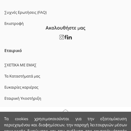
Συχνές Ερωτήσεις (FAQ)
Επιστροφή
Ακολουθήστε μας
Εταιρικό
ΣΧΕΤΙΚΑ ΜΕ ΕΜΑΣ
Τα Καταστήματά μας
Ευκαιρίες καριέρας
Εταιρική Υποστήριξη
ΠΟΛΙΤΙΚΕΣ
Αρχική Σελίδα
Τα cookies χρησιμοποιούνται για την εξατομίκευση
περιεχομένου και διαφημίσεων, την παροχή λειτουργιών μέσων
Πολιτική Απορρήτου και Ασφάλειας Δεδομένων
Κατηγορίες