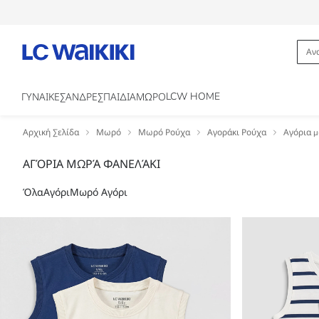
LCW HOME
ΓΥΝΑΙΚΕΣ
ΑΝΔΡΕΣ
ΠΑΙΔΙΑ
ΜΩΡΟ
Αρχική Σελίδα
Μωρό
Μωρό Ρούχα
Αγοράκι Ρούχα
Αγόρια μ
ΑΓΌΡΙΑ ΜΩΡΆ ΦΑΝΕΛΆΚΙ
Όλα
Αγόρι
Μωρό Αγόρι