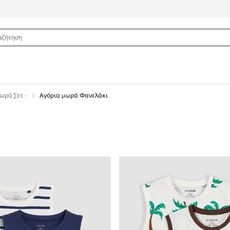
ωρά Σετ -
Αγόρια μωρά Φανελάκι