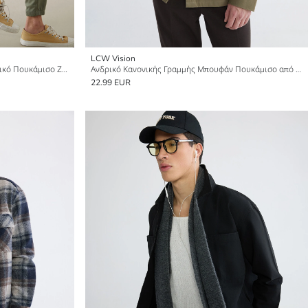
LCW Vision
Χαλαρή Εφαρμογή Μακρυμάνικο Ανδρικό Πουκάμισο Ζακέτα
Ανδρικό Κανονικής Γραμμής Μπουφάν Πουκάμισο από Γκαμπαρντίνα
22.99 EUR