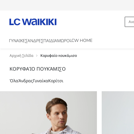
LCW HOME
ΓΥΝΑΙΚΕΣ
ΑΝΔΡΕΣ
ΠΑΙΔΙΑ
ΜΩΡΟ
Αρχική Σελίδα
Κορυφαίο πουκάμισο
ΚΟΡΥΦΑΊΟ ΠΟΥΚΆΜΙΣΟ
Όλα
Άνδρας
Γυναίκα
Κορίτσι