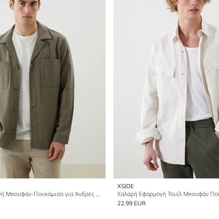
XSIDE
Κανονική Εφαρμογή Μπουφάν-Πουκάμισο για Άνδρες με Μακριά Μανίκια
Χαλαρή Εφαρμογή Τουίλ Μπουφάν Πο
22.99 EUR