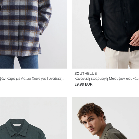
SOUTHBLUE
Πουκάμισο-Μπουφάν Καρό με Λαιμό Χωνί για Γυναίκες από Κασμίρ
Κανονική εφαρμογή Μπουφάν πουκάμι
29.99 EUR