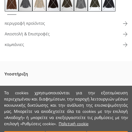
περιγραφή προϊόντος
Αποστολή & Επιστροφές
καμπάνιες
Κατασκευασμένο από ύφασμα cachet, προσφέρει ανώτερη θερμική
Υποστήριξη
μόνωση και άνεση σε κρύο καιρό. Ο σχεδιασμός με διπλή τσέπη
στο στήθος παρέχει τόσο πρακτικό χώρο αποθήκευσης όσο και
Παρακολούθηση Παραγγελίας
κομψή εμφάνιση.
Τα cookies χρησιμοποιούνται για την εξατομίκευση
περιεχομένου και διαφημίσεων, την παροχή λειτουργιών μέσων
Φόρμα Επικοινωνίας
κοινωνικής δικτύωσης και την ανάλυση της επισκεψιμότητάς
+30 2102201080
μας. Μπορείτε να αποδεχτείτε όλα τα cookies με την επιλογή
«Αποδοχή» ή μπορείτε να επεξεργαστείτε τις ρυθμίσεις με την
Κυριο Υφασμα:
Χώρα προέλευσης:
επιλογή «Ρυθμίσεις cookie».
Πολιτική cookie
ΒΟΗΘΕΙΑ
Πωλητής: