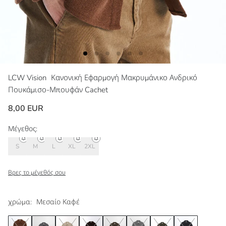
LCW Vision
Κανονική Εφαρμογή Μακρυμάνικο Ανδρικό
Πουκάμισο-Μπουφάν Cachet
8,00 EUR
Μέγεθος:
S
M
L
XL
2XL
Βρες το μέγεθός σου
χρώμα:
Μεσαίο Καφέ