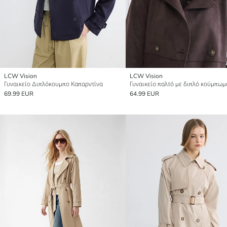
LCW Vision
LCW Vision
Γυναικείο Διπλόκουμπο Καπαρντίνα
69.99 EUR
64.99 EUR