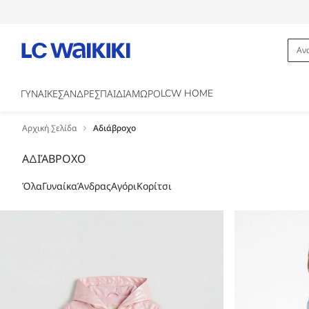
LCW HOME
ΓΥΝΑΙΚΕΣ
ΑΝΔΡΕΣ
ΠΑΙΔΙΑ
ΜΩΡΟ
Αρχική Σελίδα
Αδιάβροχο
ΑΔΙΆΒΡΟΧΟ
Όλα
Γυναίκα
Άνδρας
Αγόρι
Κορίτσι