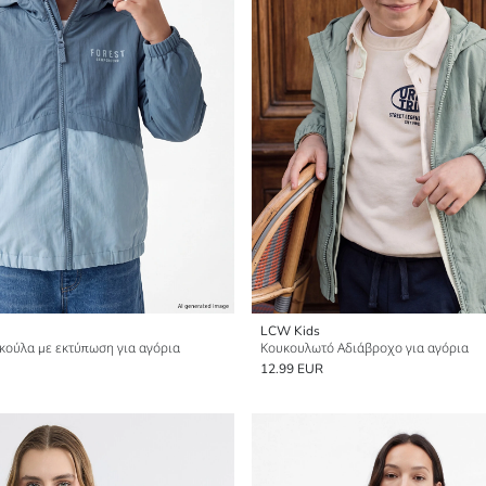
LCW Kids
κούλα με εκτύπωση για αγόρια
Κουκουλωτό Αδιάβροχο για αγόρια
12.99 EUR