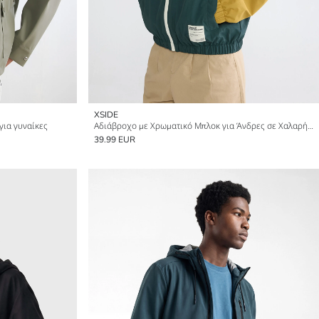
XSIDE
ια γυναίκες
Αδιάβροχο με Χρωματικό Μπλοκ για Άνδρες σε Χαλαρή Εφαρμογή
39.99 EUR