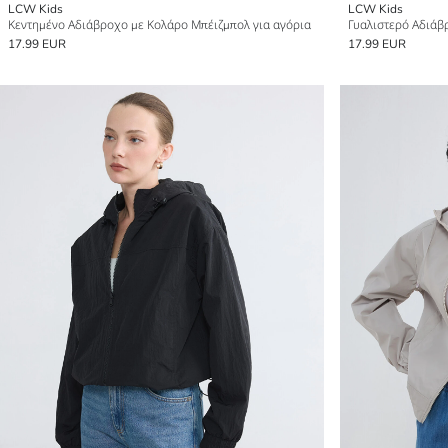
LCW Kids
LCW Kids
Κεντημένο Αδιάβροχο με Κολάρο Μπέιζμπολ για αγόρια
Γυαλιστερό Αδιάβ
17.99 EUR
17.99 EUR