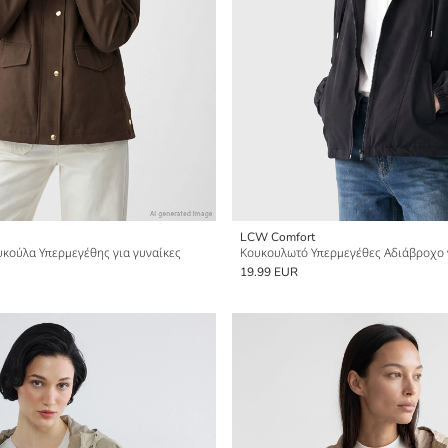
LCW Comfort
κούλα Υπερμεγέθης για γυναίκες
Κουκουλωτό Υπερμεγέθες Αδιάβροχο γ
19.99 EUR