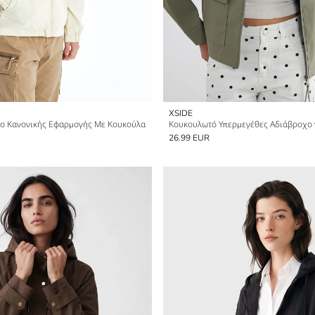
XSIDE
χο Κανονικής Εφαρμογής Με Κουκούλα
Κουκουλωτό Υπερμεγέθες Αδιάβροχο γ
26.99 EUR