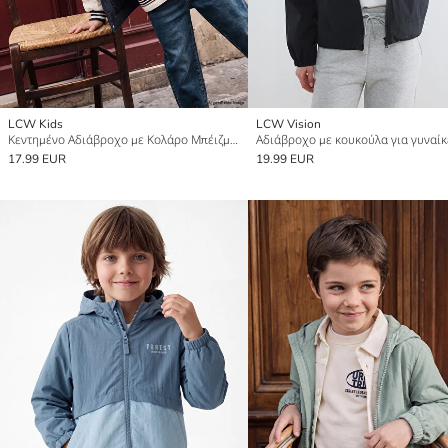
LCW Kids
LCW Vision
Κεντημένο Αδιάβροχο με Κολάρο Μπέιζμπολ για αγόρια
Αδιάβροχο με κουκούλα για γυναίκ
17.99 EUR
19.99 EUR