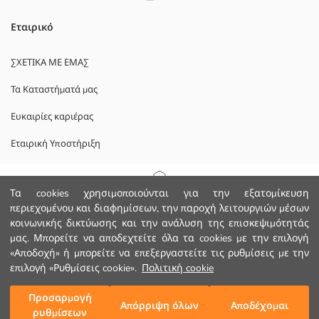
Εταιρικό
ΣΧΕΤΙΚΑ ΜΕ ΕΜΑΣ
Τα Καταστήματά μας
Ευκαιρίες καριέρας
Εταιρική Υποστήριξη
ΠΟΛΙΤΙΚΕΣ
Αρχική Σελίδα
Τα cookies χρησιμοποιούνται για την εξατομίκευση
περιεχομένου και διαφημίσεων, την παροχή λειτουργιών μέσων
Πολιτική Απορρήτου και Ασφάλειας Δεδομένων
κοινωνικής δικτύωσης και την ανάλυση της επισκεψιμότητάς
Κατηγορίες
μας. Μπορείτε να αποδεχτείτε όλα τα cookies με την επιλογή
Οροι χρήσης
«Αποδοχή» ή μπορείτε να επεξεργαστείτε τις ρυθμίσεις με την
Το Καλάθι μου
1
/
47
επιλογή «Ρυθμίσεις cookie».
Πολιτική cookie
Κατεβάστε την εφαρμογή μας.
Προσαρμογή
Απόρριψη όλων
Αποδέχομαι
ρυθμίσεων