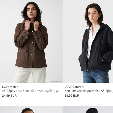
LCW Vision
LCW Comfort
Αδιάβροχο Με Κουκούλα Υπερμεγέθης για γυναίκες
24.99 EUR
19.99 EUR