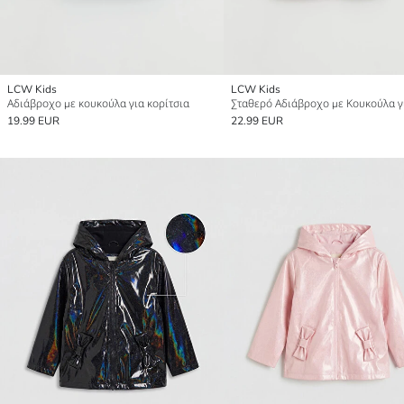
LCW Kids
LCW Kids
Αδιάβροχο με κουκούλα για κορίτσια
19.99 EUR
22.99 EUR