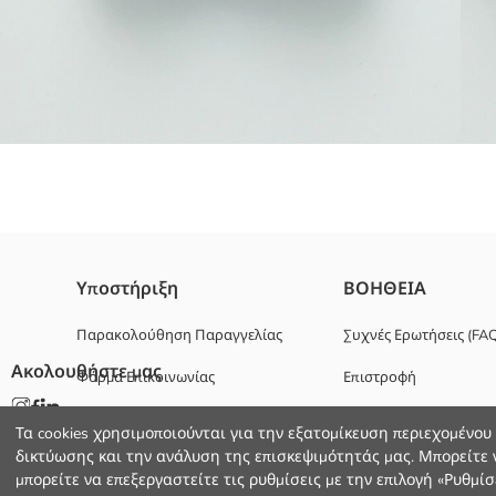
Βαμβακερό ύφασμα μείγμα
Υποστήριξη
ΒΟΗΘΕΙΑ
Κυριο Υφασμα Παπιγιό:
Κυριο Υφασμα Πουκάμισο:
Παρακολούθηση Παραγγελίας
Συχνές Ερωτήσεις (FA
Χώρα προέλευσης:
Ακολουθήστε μας
Φόρμα Επικοινωνίας
Επιστροφή
Πωλητής:
Υπο-μάρκα:
+30 2102201080
Φύλο:
Τα cookies χρησιμοποιούνται για την εξατομίκευση περιεχομένου
Εφαρμογή:
δικτύωσης και την ανάλυση της επισκεψιμότητάς μας. Μπορείτε ν
Ύφασμα:
μπορείτε να επεξεργαστείτε τις ρυθμίσεις με την επιλογή «Ρυθμίσε
Χοντρό: