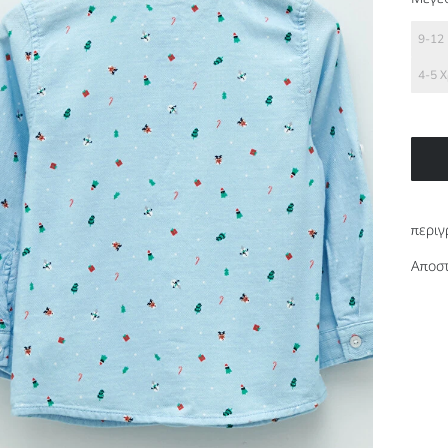
9-12
4-5 
περιγ
Αποστ