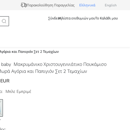
Ελληνικά
English
Παρακολούθηση Παραγγελίας
Σύνδεση
Η λίστα επιθυμιών μου
Το Καλάθι μου
γόρια και Παπιγιόν Σετ 2 Τεμαχίων
 baby
Μακρυμάνικο Χριστουγεννιάτικο Πουκάμισο
Μωρά Αγόρια και Παπιγιόν Σετ 2 Τεμαχίων
 EUR
α:
Μπλε Εμπριμέ
ος: