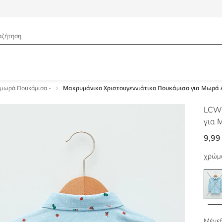
 μωρά Πουκάμισα -
Μακρυμάνικο Χριστουγεννιάτικο Πουκάμισο για Μωρά Α
LCW
για 
9,99
χρώμ
Μέγεθ