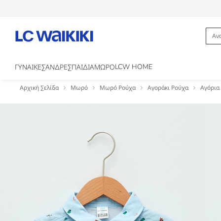
LCW HOME
ΓΥΝΑΙΚΕΣ
ΑΝΔΡΕΣ
ΠΑΙΔΙΑ
ΜΩΡΟ
Αρχική Σελίδα
Μωρό
Μωρό Ρούχα
Αγοράκι Ρούχα
Αγόρια