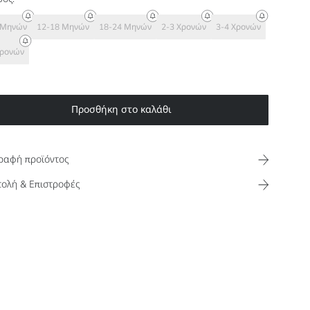
 Μηνών
12-18 Μηνών
18-24 Μηνών
2-3 Χρονών
3-4 Χρονών
Χρονών
Προσθήκη στο καλάθι
ραφή προϊόντος
ολή & Επιστροφές