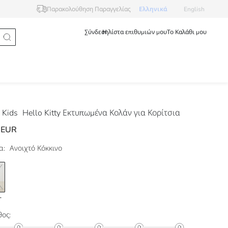
Ελληνικά
English
Παρακολούθηση Παραγγελίας
Σύνδεση
Η λίστα επιθυμιών μου
Το Καλάθι μου
 Kids
Hello Kitty Εκτυπωμένα Κολάν για Κορίτσια
 EUR
α:
Ανοιχτό Κόκκινο
ος: