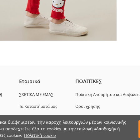
 ζέρσεϊ ύφασμα με υψηλή περιεκτικότητα σε βαμβάκι Ελαστική μέση
Εταιρικό
ΠΟΛΙΤΙΚΕΣ
Q)
ΣΧΕΤΙΚΑ ΜΕ ΕΜΑΣ
Πολιτική Απορρήτου και Ασφάλει
Τα Καταστήματά μας
Οροι χρήσης
Ευκαιρίες καριέρας
 και διαφημίσεων, την παροχή λειτουργιών μέσων κοινωνικής
α αποδεχτείτε όλα τα cookies με την επιλογή «Αποδοχή» ή
Εταιρική Υποστήριξη
ις cookie».
Πολιτική cookie