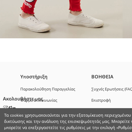
Κολάν για κορίτσια με άδεια Hello Kitty, κατασκευασμένο από ριπ
Υποστήριξη
ΒΟΗΘΕΙΑ
Κυριο Υφασμα:
Χώρα προέλευσης:
Παρακολούθηση Παραγγελίας
Συχνές Ερωτήσεις (FA
Πωλητής:
Ακολουθήστε μας
Φόρμα Επικοινωνίας
Επιστροφή
Υπο-μάρκα:
Φύλο:
+30 2102201080
Εφαρμογή:
Τα cookies χρησιμοποιούνται για την εξατομίκευση περιεχομένου
Ύφασμα:
δικτύωσης και την ανάλυση της επισκεψιμότητάς μας. Μπορείτε ν
Χοντρό:
μπορείτε να επεξεργαστείτε τις ρυθμίσεις με την επιλογή «Ρυθμίσε
Μήκος: