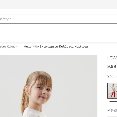
τσια Κολάν -
Hello Kitty Εκτυπωμένα Κολάν για Κορίτσια
LCW
9,99
χρώμ
Μέγεθ