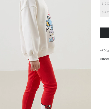
1-2 
6-7 
περιγ
Αποστ