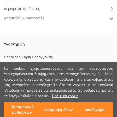
περιγραφή προϊόντος
Αποστολή & Επιστροφές
Διαθέτει ρυθμιζόμενο μακρύ λουρί
Υποστήριξη
Επενδυση:
Κυριο Υφασμα:
Παρακολούθηση Παραγγελίας
Φοδρα:
Φόρμα Επικοινωνίας
Χώρα προέλευσης:
Τα cookies χρησιμοποιούνται για την εξατομίκευση
Πωλητής:
περιεχομένου και διαφημίσεων, την παροχή λειτουργιών μέσων
+30 2102201080
Υπο-μάρκα:
κοινωνικής δικτύωσης και την ανάλυση της επισκεψιμότητάς
Φύλο:
μας. Μπορείτε να αποδεχτείτε όλα τα cookies με την επιλογή
«Αποδοχή» ή μπορείτε να επεξεργαστείτε τις ρυθμίσεις με την
ΒΟΗΘΕΙΑ
επιλογή «Ρυθμίσεις cookie».
Πολιτική cookie
Συχνές Ερωτήσεις (FAQ)
Προσαρμογή
Προσθήκη στο καλάθι
Απόρριψη όλων
Αποδέχομαι
ρυθμίσεων
Επιστροφή